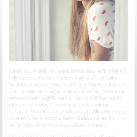
Lorem ipsum dolor sit amet, consectetur adipiscing elit.
Pellentesque molestie pretium magna ut dignissim.
Vestibulum pulvinar non tortor eget faucibus. Aliquam
viverra nulla nec magna molestie placerat. Praesent a
urna vel lorem sagittis varius. Mauris eleifend mattis
nibh ac adipiscing. Curabitur dapibus dapibus
euismod. Phasellus nec gravida turpis. Aliquam ornare
sit amet justo a lobortis. Fusce tincidunt blandit purus
nec laoreet. In hac habitasse platea dictumst.
Nullam non ante nisi. Lorem ipsum dolor sit amet,